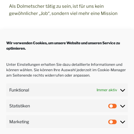
Als Dolmetscher tätig zu sein, ist für uns kein
gewöhnlicher „Job“, sondern viel mehr eine Mission
Video Französische Vorstellung
Wir verwenden Cookies, um unsere Website und unseren Service zu
https://youtu.be/kzwmsbDs3VE
optimieren.
Unter Einstellungen erhalten Sie dazu detaillierte Informationen und
können wählen. Sie können Ihre Auswahl jederzeit im Cookie-Manager
Video Italienische Vorstellung
am Seitenende rechts widerrufen oder anpassen.
https://youtu.be/MPIcamgOdRA
Funktional
Immer aktiv
Statistiken
Statisti
Video Konversation mit Kunde
https://youtu.be/htsyGIC2gaI
Marketing
Marketi